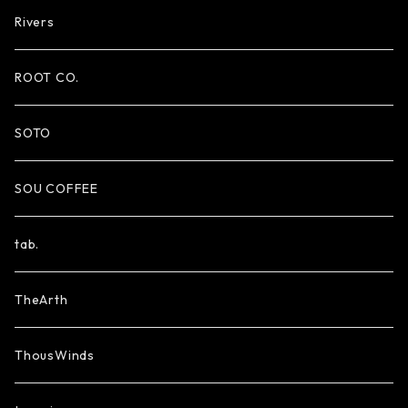
Rivers
ROOT CO.
SOTO
SOU COFFEE
tab.
TheArth
ThousWinds