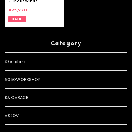
- ThousWinds
¥25,920
10%OFF
Category
38explore
5050WORKSHOP
8A GARAGE
AS2OV