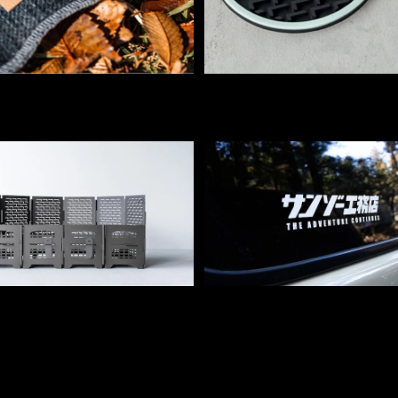
SOLD OUT
カッティングシート - サン
 HANGETSUパーツ - サンゾー
¥1,100
工務店
¥23,650