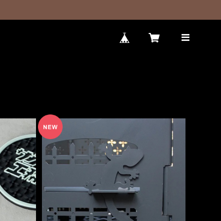
SOLD OUT
Banna
カスタムベロ（ヤモリ） - サンゾー工
務店
務店
¥1,430