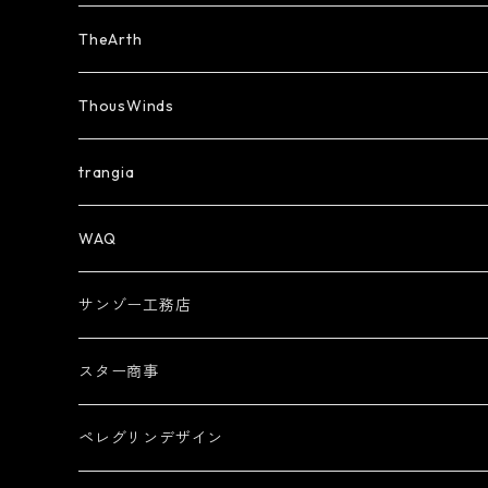
TheArth
ThousWinds
trangia
WAQ
サンゾー工務店
スター商事
ペレグリンデザイン