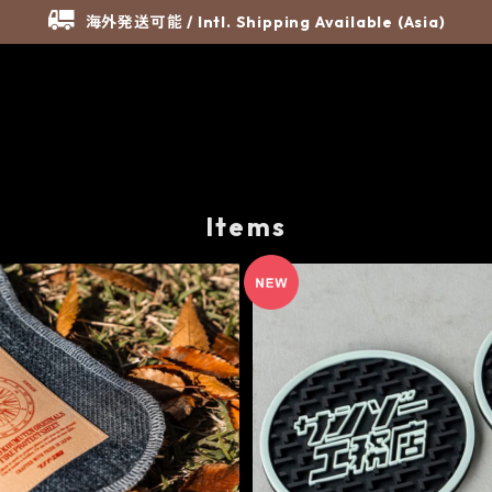
海外発送可能 / Intl. Shipping Available (Asia)
Items
SOLD OUT
SOLD OUT
IBI SHEET - サンゾー工務店
ゴムゴムのコースター(Brick/
セット) - サンゾー工
¥7,480
¥2,090