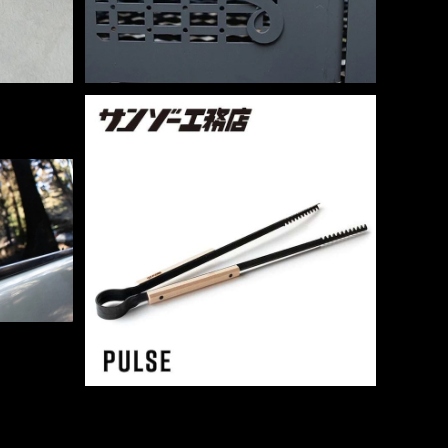
SOLD OUT
ゾー工務店
PULSE(トング） - サンゾー工務店
¥10,780