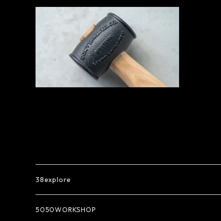
SOLD OUT
DONKEY HAMMER(ドンキーハンマ
ー) - サンゾー工務店
¥13,200
38explore
5050WORKSHOP