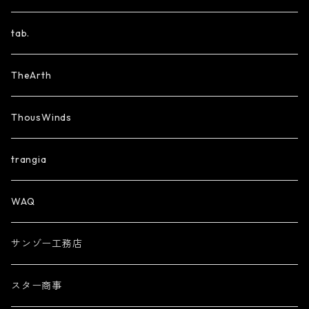
tab.
TheArth
ThousWinds
trangia
WAQ
サンゾー工務店
スター商事