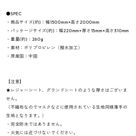
●SPEC
・商品サイズ(約)：幅1500mm×高さ2000mm
・パッケージサイズ(約)：幅220mm×厚さ15mm×高さ310mm
・重量(約)：260g
・素材：ポリプロピレン（撥水加工）
・原産国：中国
【注意】
★レジャーシート、グランドシートのような厚さはございま
せん。
（不織布なのでマスクなどに使用されている生地同様薄手の
生地となります。）
・完全防水ではありません。
・火気には近づけないでください。