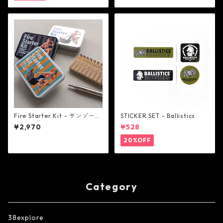
Fire Starter Kit - サンゾー工
STICKER SET - Ballistics
務店
¥2,970
¥528
20%OFF
Category
38explore