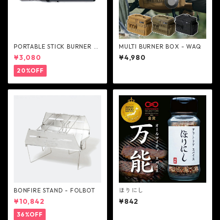
PORTABLE STICK BURNER -
MULTI BURNER BOX - WAQ
AS2OV
¥3,080
¥4,980
20%OFF
BONFIRE STAND - FOLBOT
ほりにし
¥10,842
¥842
36%OFF