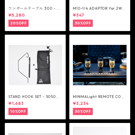
ワンポールテーブル 300 - be
M10-1/4 ADAPTOR for 2WA
lmont
Y STAND - 5050WORKSHOP
¥5,280
¥347
20%OFF
30%OFF
STAND HOOK SET - 5050W
MINIMALight REMOTE CONT
ORKSHOP
ROL 2.0 - 5050WORKSHOP
¥1,683
¥3,234
10%OFF
30%OFF