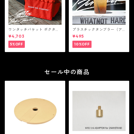
ワンタッチバケット ボクタノ
プラスチックタンブラー（ア
（ブラック） - WHATNOT
ンバー） - WHATNOT
¥4,703
¥495
5%OFF
10%OFF
セール中の商品