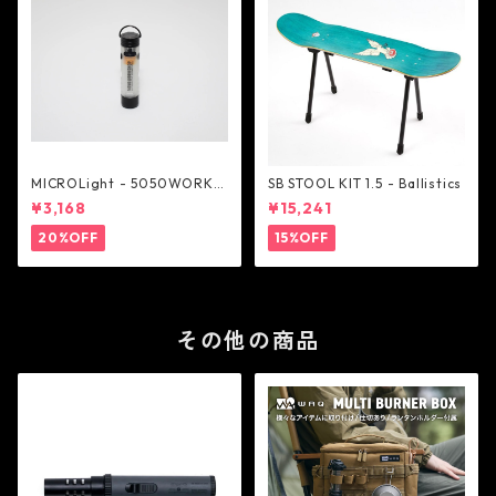
MICROLight - 5050WORKS
SB STOOL KIT 1.5 - Ballistics
HOP
¥3,168
¥15,241
20%OFF
15%OFF
その他の商品