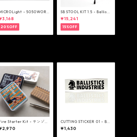
MICROLight - 5050WORK
SB STOOL KIT 1.5 - Ballisti
SHOP
cs
¥3,168
¥15,241
20%OFF
15%OFF
Fire Starter Kit - サンゾー
CUTTING STICKER 01 - Bal
工務店
listics
¥2,970
¥1,430