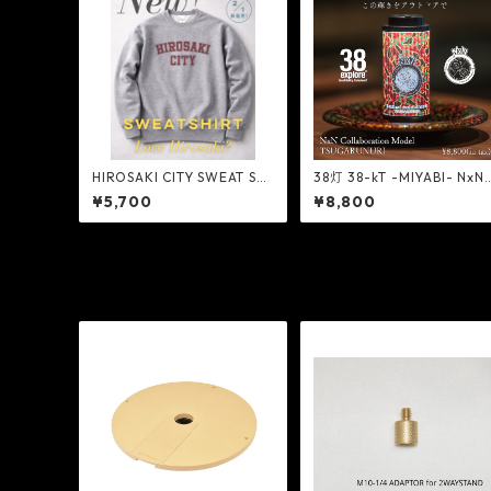
HIROSAKI CITY SWEAT SHI
38灯 38-kT -MIYABI- NxN
RT - NextNatural
Collaboration Model TSU
¥5,700
¥8,800
ARUNURI - NextNatural