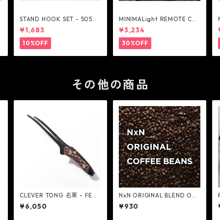
W
STAND HOOK SET - 5050
MINIMALight REMOTE CO
H
WORKSHOP
NTROL 2.0 - 5050WORKS
¥1,683
¥3,234
HOP
10%OFF
30%OFF
その他の商品
A
CLEVER TONG 名栗 - FEDE
NxN ORIGINAL BLEND OUT
CA
DOOR ONLY COFFEE - Ne
¥6,050
¥930
xt Natural