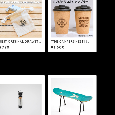
NEST ORIGINAL DRAWSTR
[THE CAMPERS NEST]オリ
ING BAG - NextNatural
ジナルコルクタンブラー - N
¥770
¥1,600
extNatural