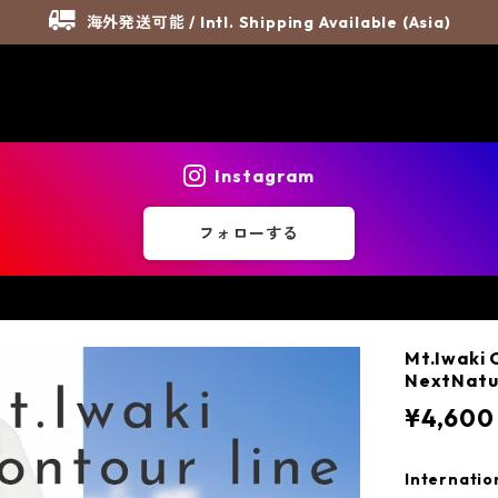
海外発送可能 / Intl. Shipping Available (Asia)
Instagram
フォローする
Mt.Iwaki 
NextNatu
¥4,600
Internatio