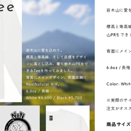
岩木山に愛
標高と等高
山PRをでき
背面にメインデ
6.6oz / 長袖
Color: Whit
※実際のサ
注文がオス
商品サイ