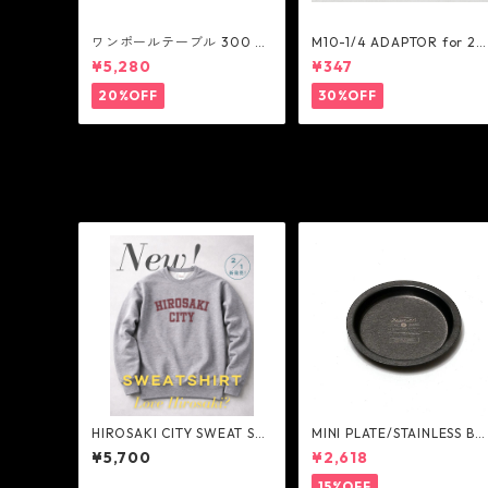
ワンポールテーブル 300 -
M10-1/4 ADAPTOR for 2
belmont
AY STAND - 5050WORKS
¥5,280
¥347
OP
20%OFF
30%OFF
HIROSAKI CITY SWEAT SHI
MINI PLATE/STAINLESS BL
RT - NextNatural
CK - AS2OV
¥5,700
¥2,618
15%OFF