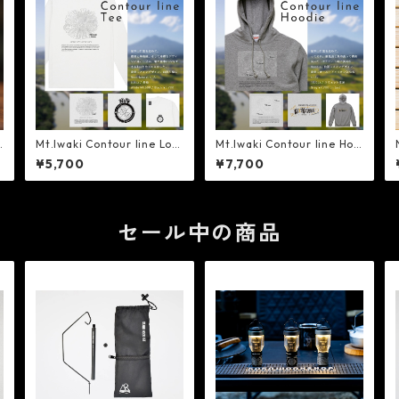
Mt.Iwaki Contour line Lon
Mt.Iwaki Contour line Hoo
G
g sleeve Tee Black - Next
die - NextNatural
¥5,700
¥7,700
Natural
セール中の商品