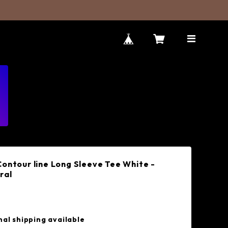
Contour line Long Sleeve Tee White -
ral
nal shipping available