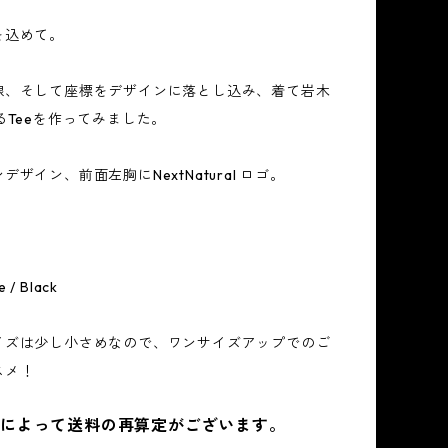
を込めて。
線、そして座標をデザインに落とし込み、着て岩木
るTeeを作ってみました。
ザイン、前面左胸にNextNatural ロゴ。
e / Black
イズは少し小さめなので、ワンサイズアップでのご
スメ！
ズによって送料の再算定がございます。