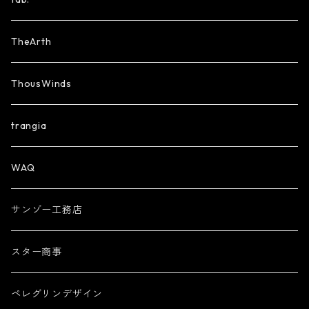
TheArth
ThousWinds
trangia
WAQ
サンゾー工務店
スター商事
ペレグリンデザイン