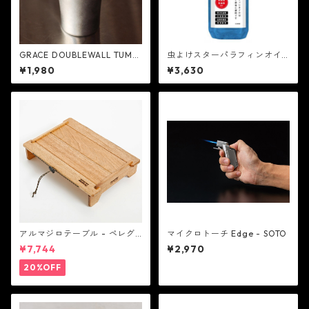
GRACE DOUBLEWALL TUMB
虫よけスターパラフィンオイ
LER 300ml - POST GENERA
ル 2L - スター商事
¥1,980
¥3,630
L
アルマジロテーブル - ペレグ
マイクロトーチ Edge - SOTO
リンデザイン
¥7,744
¥2,970
20%OFF