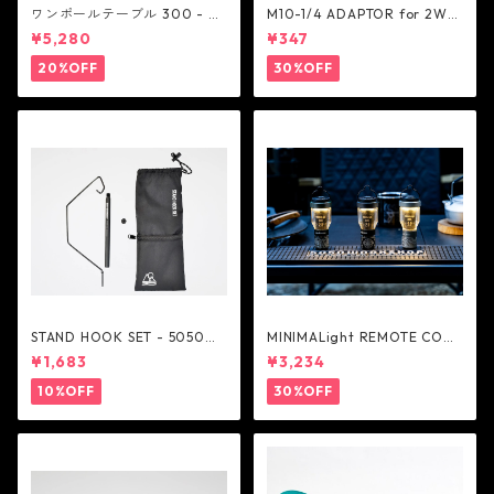
ワンポールテーブル 300 - be
M10-1/4 ADAPTOR for 2WA
lmont
Y STAND - 5050WORKSHOP
¥5,280
¥347
20%OFF
30%OFF
STAND HOOK SET - 5050W
MINIMALight REMOTE CONT
ORKSHOP
ROL 2.0 - 5050WORKSHOP
¥1,683
¥3,234
10%OFF
30%OFF