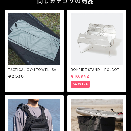
同じカテゴリの商品
TACTICAL GYM TOWEL (SAG
BONFIRE STAND - FOLBOT
E GREEN） - FOLBOT
¥2,530
¥10,842
36%OFF