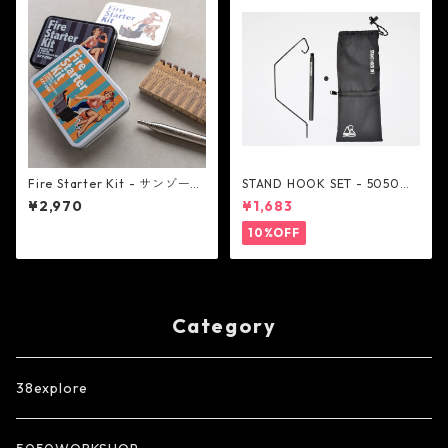
Fire Starter Kit - サンゾー工
STAND HOOK SET - 5050W
務店
ORKSHOP
¥2,970
¥1,683
10%OFF
Category
38explore