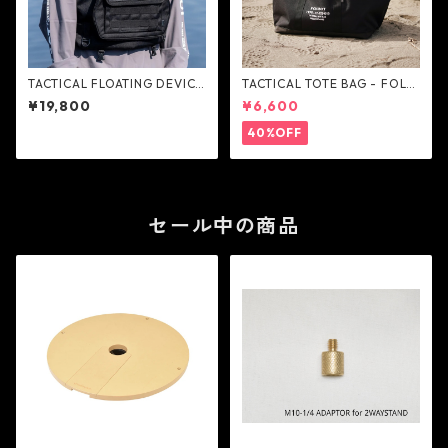
TACTICAL FLOATING DEVICE
TACTICAL TOTE BAG - FOLB
- FOLBOT
OT
¥19,800
¥6,600
40%OFF
セール中の商品