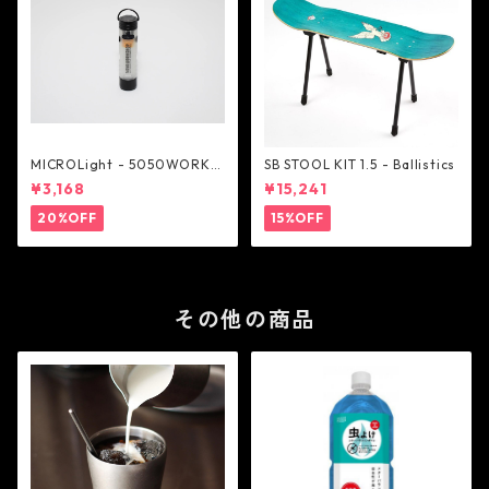
MICROLight - 5050WORKS
SB STOOL KIT 1.5 - Ballistics
HOP
¥3,168
¥15,241
20%OFF
15%OFF
その他の商品