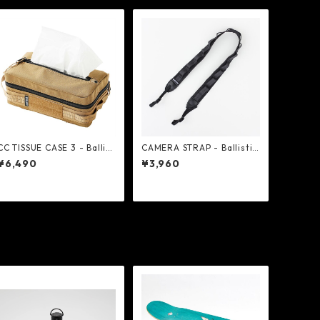
CC TISSUE CASE 3 - Ballist
CAMERA STRAP - Ballistic
ics
s
¥6,490
¥3,960