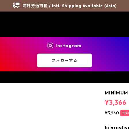
海外発送可能 / Intl. Shipping Available (Asia)
Instagram
フォローする
MINIMUM 
¥3,366
¥3,960
15%
Internatio