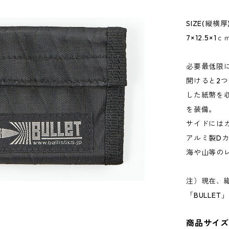
SIZE(縦横厚
7×12.5×1ｃ
必要最低限
開けると2
した紙幣を
を装備。
サイドには
アルミ製D
海や山等の
注）現在、織
「BULLE
商品サイ