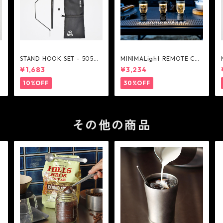
W
STAND HOOK SET - 5050
MINIMALight REMOTE CO
H
WORKSHOP
NTROL 2.0 - 5050WORKS
¥1,683
¥3,234
HOP
10%OFF
30%OFF
その他の商品