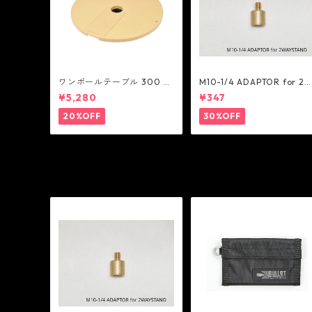
ワンポールテーブル 300 -
M10-1/4 ADAPTOR for 2
belmont
AY STAND - 5050WORKS
¥5,280
¥347
OP
20%OFF
30%OFF