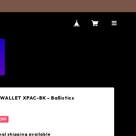
WALLET XPAC-BK - Ballistics
OFF
nal shipping available