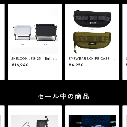
SHELCON LEG 25 - Ballisti
EYEWEAR&KNIFE CASE -
cs
Ballistics
¥16,940
¥4,950
セール中の商品