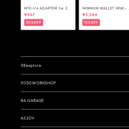
M10-1/4 ADAPTOR for 2W
MINIMUM WALLET XPAC-B
AY STAND - 5050WORKSH
K - Ballistics
¥347
¥3,366
OP
30%OFF
15%OFF
38explore
5050WORKSHOP
8A GARAGE
AS2OV