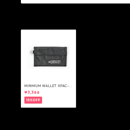
MINIMUM WALLET XPAC-B
K - Ballistics
¥3,366
15%OFF