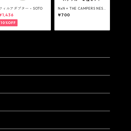
フィルアダプター - SOTO
NxN × THE CAMPERS NEST
オリジナルステッカー 2種 -
¥1,436
¥700
Next Natural
10%OFF