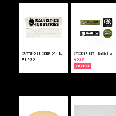
CUTTING STICKER 01 - Bal
STICKER SET - Ballistics
listics
¥1,430
¥528
20%OFF