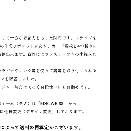
)
ｍ
にして十分な収納力をもった財布です。フラップを
つの仕切りポケットがあり、カード数枚と4つ折りに
収納出来ます。背面にはファスナー開きの小銭入れ
カラビナやリング等を使って鍵等を取り付けられる
カンを配置しました。
レジャー時だけでなく普段使いにもお勧めです。
ネーム（タグ）は「EDELWEISS」から
T」に仕様変更（デザイン変更）しております。
ズによって送料の再算定がございます。