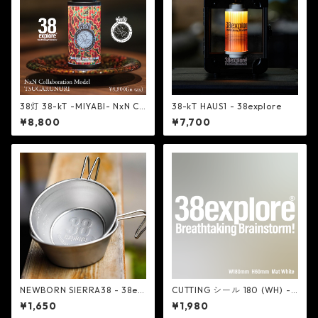
38灯 38-kT -MIYABI- NxN Co
38-kT HAUS1 - 38explore
llaboration Model TSUGARU
¥8,800
¥7,700
NURI - NextNatural
NEWBORN SIERRA38 - 38ex
CUTTING シール 180 (WH) -
plore
38explore
¥1,650
¥1,980