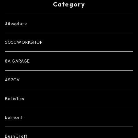
Category
38explore
5050WORKSHOP
8A GARAGE
AS2OV
Ballistics
belmont
BushCraft