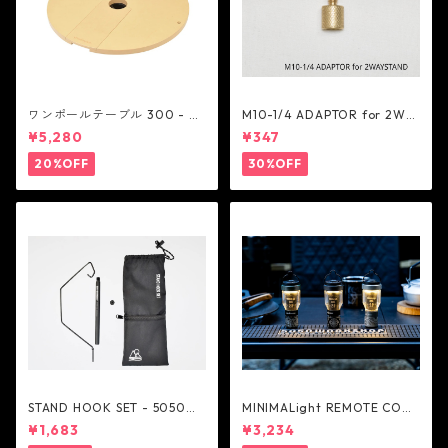
ワンポールテーブル 300 - be
M10-1/4 ADAPTOR for 2WA
lmont
Y STAND - 5050WORKSHOP
¥5,280
¥347
20%OFF
30%OFF
STAND HOOK SET - 5050W
MINIMALight REMOTE CONT
ORKSHOP
ROL 2.0 - 5050WORKSHOP
¥1,683
¥3,234