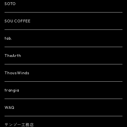
SOTO
SOU COFFEE
tab.
TheArth
ThousWinds
trangia
WAQ
サンゾー工務店