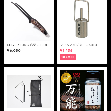
CLEVER TONG 名栗 - FEDEC
フィルアダプター - SOTO
A
¥6,050
¥1,436
10%OFF