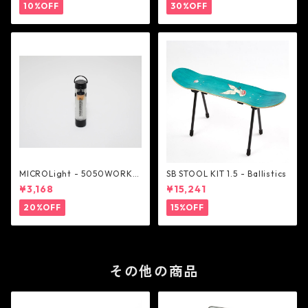
10%OFF
30%OFF
MICROLight - 5050WORKS
SB STOOL KIT 1.5 - Ballistics
HOP
¥3,168
¥15,241
20%OFF
15%OFF
その他の商品