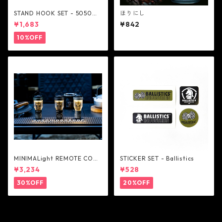
STAND HOOK SET - 5050W
ほりにし
ORKSHOP
¥1,683
¥842
10%OFF
MINIMALight REMOTE CONT
STICKER SET - Ballistics
ROL 2.0 - 5050WORKSHOP
¥3,234
¥528
30%OFF
20%OFF