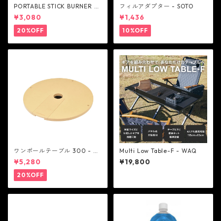
PORTABLE STICK BURNER -
フィルアダプター - SOTO
AS2OV
¥3,080
¥1,436
20%OFF
10%OFF
ワンポールテーブル 300 - be
Multi Low Table-F - WAQ
lmont
¥5,280
¥19,800
20%OFF