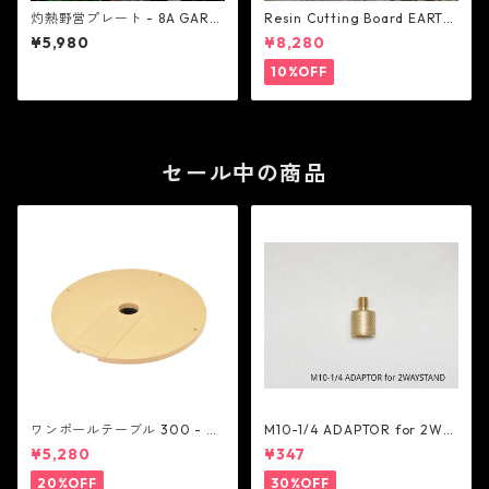
灼熱野営プレート - 8A GARA
Resin Cutting Board EARTH
GE
BORAD BLUE-OCEAN - 8A G
¥5,980
¥8,280
ARAGE
10%OFF
セール中の商品
ワンポールテーブル 300 - be
M10-1/4 ADAPTOR for 2WA
lmont
Y STAND - 5050WORKSHOP
¥5,280
¥347
20%OFF
30%OFF