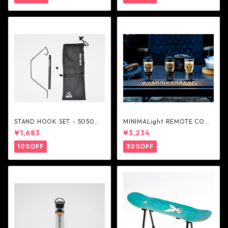
STAND HOOK SET - 5050W
MINIMALight REMOTE CONT
ORKSHOP
ROL 2.0 - 5050WORKSHOP
¥1,683
¥3,234
10%OFF
30%OFF