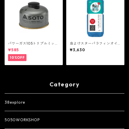
パワーガス105トリプルミック
虫よけスターパラフィンオイ
ス - SOTO
ル 2L - スター商事
¥585
¥3,630
10%OFF
Category
38explore
5050WORKSHOP