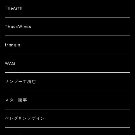
TheArth
ThousWinds
trangia
WAQ
サンゾー工務店
スター商事
ペレグリンデザイン