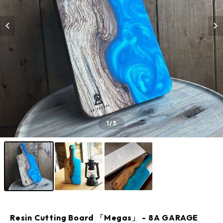
1
/3
Resin Cutting Board 「Megas」 - 8A GARAGE