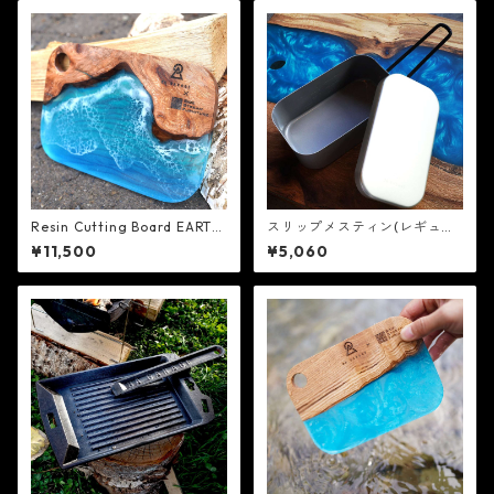
Resin Cutting Board EARTH
スリップメスティン(レギュラ
BORAD Ver ZENIBAKO - 8A
ー) - 8A GARAGE
¥11,500
¥5,060
GARAGE