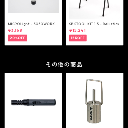
MICROLight - 5050WORKS
SB STOOL KIT 1.5 - Ballistics
HOP
¥3,168
¥15,241
20%OFF
15%OFF
その他の商品