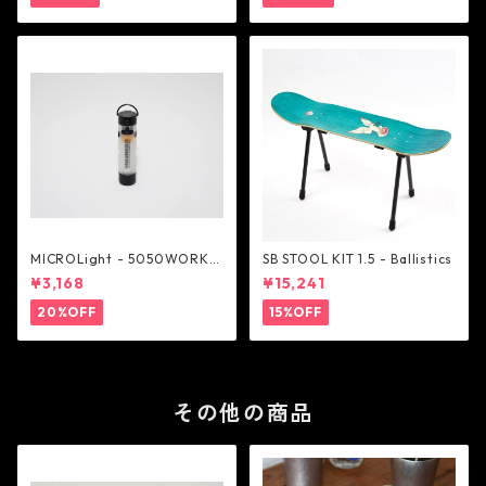
MICROLight - 5050WORKS
SB STOOL KIT 1.5 - Ballistics
HOP
¥3,168
¥15,241
20%OFF
15%OFF
その他の商品