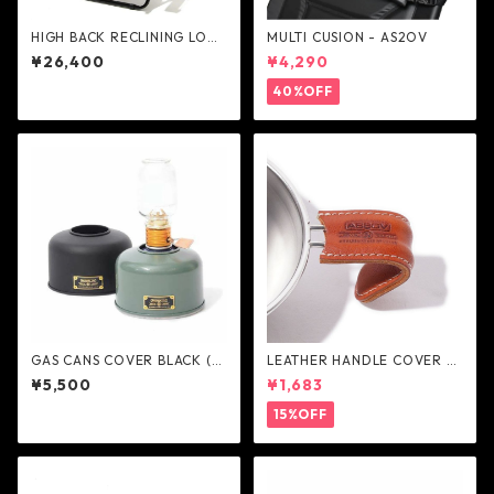
HIGH BACK RECLINING LOW
MULTI CUSION - AS2OV
ROVER CHAIR - AS2OV
¥26,400
¥4,290
40%OFF
GAS CANS COVER BLACK (fo
LEATHER HANDLE COVER -
r250g/PLATE) - AS2OV
AS2OV
¥5,500
¥1,683
15%OFF