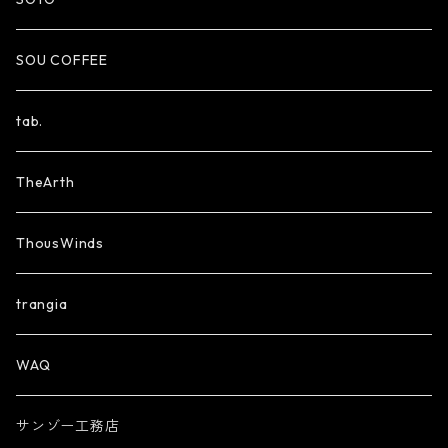
SOU COFFEE
tab.
TheArth
ThousWinds
trangia
WAQ
サンゾー工務店