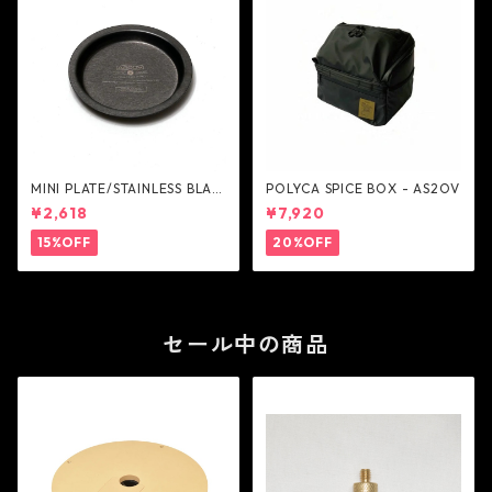
MINI PLATE/STAINLESS BLAC
POLYCA SPICE BOX - AS2OV
K - AS2OV
¥2,618
¥7,920
15%OFF
20%OFF
セール中の商品