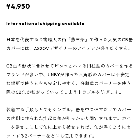
¥4,950
International shipping available
日本を代表する金物職人の街「燕三条」で作った人気のCB缶
カバーには、AS2OVデザイナーのアイデアが盛りだくさん。
CB缶の形状に合わせてピタッとハマる円柱型のカバーを作る
ブランドが多い中、UNBYが作った六角形のカバーは不安定
な場所で使うときも安定しやすく、分離式のバーナーを使う
際のCB缶が転がっていってしまうトラブルを防ぎます。
装着する手順もとてもシンプル。缶を中に通すだけでカバー
の内側に作られた突起に缶が引っかかり固定されます。カバ
ーを逆さまにして缶に上から被せすれば、缶が浮くようにセ
ットする2バーナーなどにも使用できます。