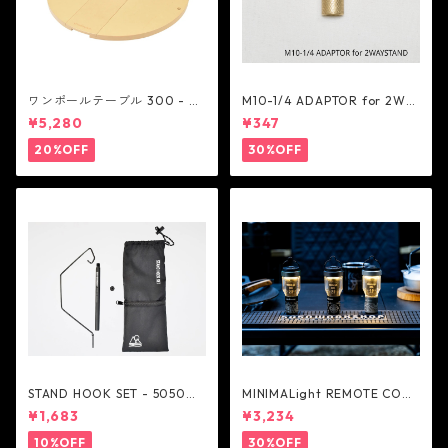
ワンポールテーブル 300 - be
M10-1/4 ADAPTOR for 2WA
lmont
Y STAND - 5050WORKSHOP
¥5,280
¥347
20%OFF
30%OFF
STAND HOOK SET - 5050W
MINIMALight REMOTE CONT
ORKSHOP
ROL 2.0 - 5050WORKSHOP
¥1,683
¥3,234
10%OFF
30%OFF