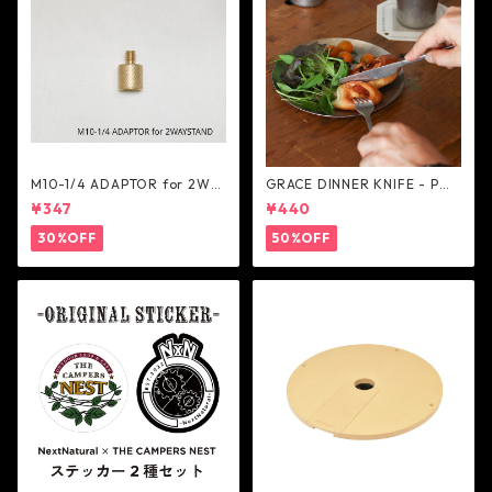
M10-1/4 ADAPTOR for 2WA
GRACE DINNER KNIFE - POS
Y STAND - 5050WORKSHOP
T GENERAL
¥347
¥440
30%OFF
50%OFF