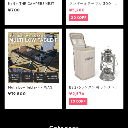
NxN × THE CAMPERS NEST
ワンポールテーブル 300 - be
オリジナルステッカー 2種 - N
lmont
¥700
¥5,280
ext Natural
20%OFF
Multi Low Table-F - WAQ
BS 276ランタン用 ランタンケ
ース - FEUERHAND
¥19,800
¥2,574
10%OFF
Category