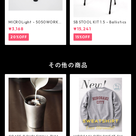
MICROLight - 5050WORKS
SB STOOL KIT 1.5 - Ballistics
HOP
¥3,168
¥15,241
20%OFF
15%OFF
その他の商品