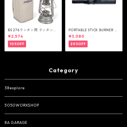
BS 276ランタン用 ランタンケ
PORTABLE STICK BURNER -
ース - FEUERHAND
AS2OV
¥2,574
¥3,080
10%OFF
20%OFF
Category
38explore
5050WORKSHOP
8A GARAGE