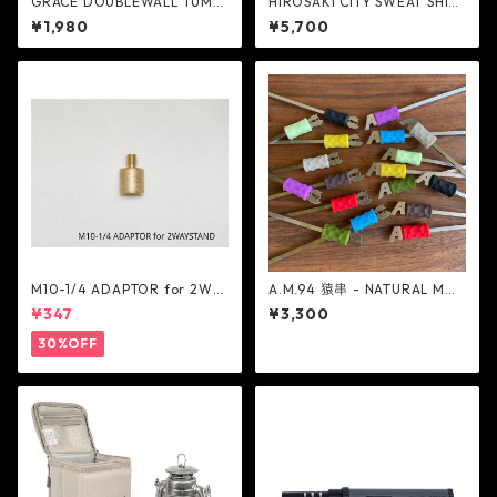
GRACE DOUBLEWALL TUMB
HIROSAKI CITY SWEAT SHIRT
LER 300ml - POST GENERA
- NextNatural
¥1,980
¥5,700
L
M10-1/4 ADAPTOR for 2WA
A.M.94 猿串 - NATURAL MO
Y STAND - 5050WORKSHOP
UNTAIN MOKEYS
¥347
¥3,300
30%OFF