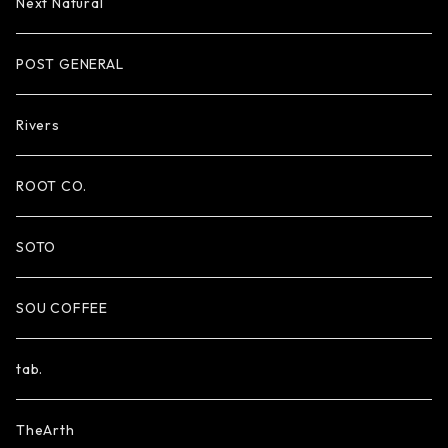
Next Natural
POST GENERAL
Rivers
ROOT CO.
SOTO
SOU COFFEE
tab.
TheArth