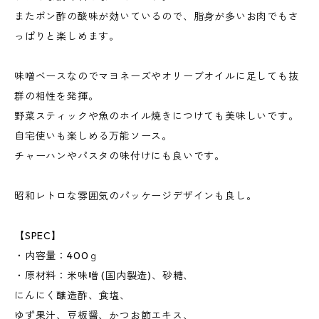
またポン酢の酸味が効いているので、脂身が多いお肉でもさ
っぱりと楽しめます。
味噌ベースなのでマヨネーズやオリーブオイルに足しても抜
群の相性を発揮。
野菜スティックや魚のホイル焼きにつけても美味しいです。
自宅使いも楽しめる万能ソース。
チャーハンやパスタの味付けにも良いです。
昭和レトロな雰囲気のパッケージデザインも良し。
【SPEC】
・内容量：400ｇ
・原材料：米味噌 (国内製造)、砂糖、
にんにく醸造酢、食塩、
ゆず果汁、豆板醤、かつお節エキス、