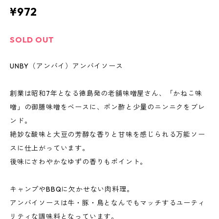
¥972
SOLD OUT
UNBY（アンバイ）アンバイソース
創業は昭和7年となる徳島発の老舗味噌屋さん、「かねこ味
噌」の御膳味噌をベースに、ポン酢と少量のニンニクをブレ
ンド。
絶妙な酸味と大豆の芳醇な香りと甘味を感じられる万能ソー
スに仕上がっています。
後味にさわやかなゆずの香りもポイント。
キャンプやBBQに欠かせない肉料理。
アンバイソースは牛・豚・鳥となんでもマッチするユーティ
リティな調味料となっています。