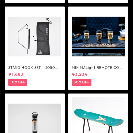
STAND HOOK SET - 5050W
MINIMALight REMOTE CONT
ORKSHOP
ROL 2.0 - 5050WORKSHOP
¥1,683
¥3,234
10%OFF
30%OFF