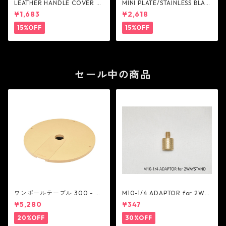
LEATHER HANDLE COVER -
MINI PLATE/STAINLESS BLAC
AS2OV
K - AS2OV
¥1,683
¥2,618
15%OFF
15%OFF
セール中の商品
ワンポールテーブル 300 - be
M10-1/4 ADAPTOR for 2WA
lmont
Y STAND - 5050WORKSHOP
¥5,280
¥347
20%OFF
30%OFF