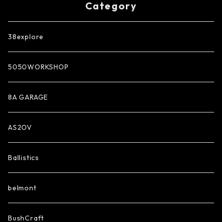
Category
38explore
5050WORKSHOP
8A GARAGE
AS2OV
Ballistics
belmont
BushCraft