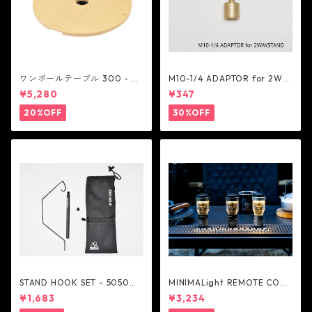
ワンポールテーブル 300 - be
M10-1/4 ADAPTOR for 2WA
lmont
Y STAND - 5050WORKSHOP
¥5,280
¥347
20%OFF
30%OFF
STAND HOOK SET - 5050W
MINIMALight REMOTE CONT
ORKSHOP
ROL 2.0 - 5050WORKSHOP
¥1,683
¥3,234