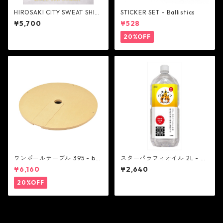
HIROSAKI CITY SWEAT SHIRT
STICKER SET - Ballistics
- NextNatural
¥5,700
¥528
20%OFF
ワンポールテーブル 395 - bel
スターパラフィオイル 2L - ス
mont
ター商事
¥6,160
¥2,640
20%OFF