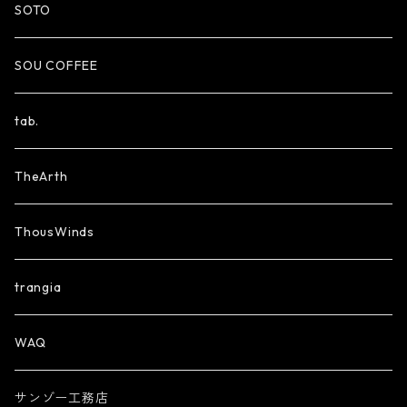
SOTO
SOU COFFEE
tab.
TheArth
ThousWinds
trangia
WAQ
サンゾー工務店