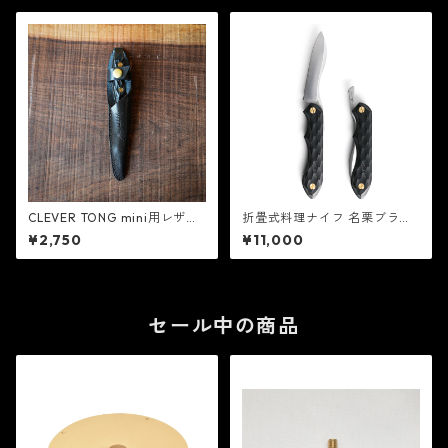
CLEVER TONG mini用レザー
折畳式料理ナイフ 名栗ブラッ
ケース - FEDECA
ク - FEDECA
¥2,750
¥11,000
セール中の商品