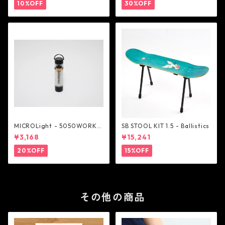
10%OFF
30%OFF
MICROLight - 5050WORKS
SB STOOL KIT 1.5 - Ballistics
HOP
¥3,168
¥15,241
20%OFF
15%OFF
その他の商品