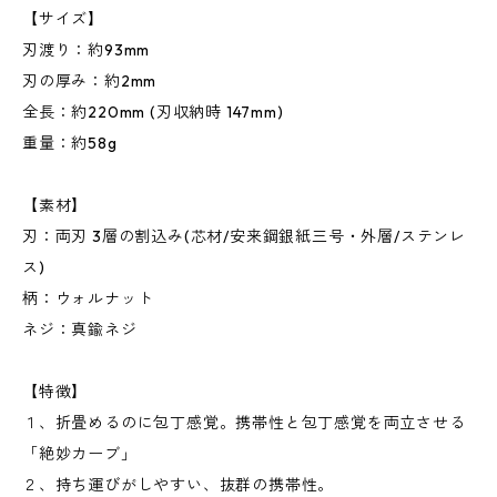
【サイズ】
刃渡り：約93mm
刃の厚み：約2mm
全長：約220mm (刃収納時 147mm)
重量：約58g
【素材】
刃：両刃 3層の割込み(芯材/安来鋼銀紙三号・外層/ステンレ
ス)
柄：ウォルナット
ネジ：真鍮ネジ
【特徴】
１、折畳めるのに包丁感覚。携帯性と包丁感覚を両立させる
「絶妙カーブ」
２、持ち運びがしやすい、抜群の携帯性。