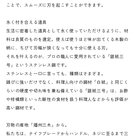
ことで、スムーズに刃を起こすことができます。
永く付き合える道具
生活に密着した道具として永く使っていただけるように、材
料は良質のものを選定。使えば使うほど味が出てくる木製の
柄に、ちびて刃幅が狭くなっても十分に使える刃。
それを叶えるのが、プロの職人に愛用されている「銀紙三
号」というステンレス鋼です。
ステンレスと一口に言っても、種類はさまざま。
錆びに強いだけでなく、料理人向けの鋼材「白紙」と同じく
らいの硬度や切れ味を兼ね備えている「銀紙三号」は、お酢
や柑橘類といった酸性の食材を扱う料理人などからも評価が
高い鋼材です。
刃物の産地「播州三木」から。
私たちは、ナイフブレードからハンドル、ネジに至るまで三