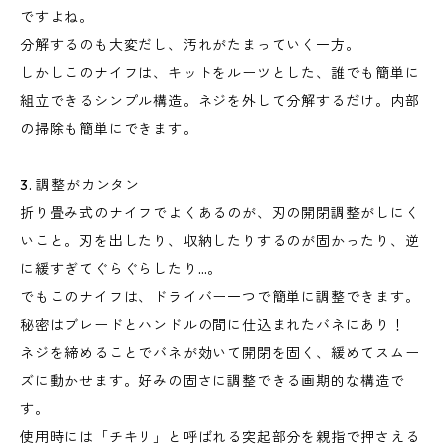
ですよね。
分解するのも大変だし、汚れがたまっていく一方。
しかしこのナイフは、キットをルーツとした、誰でも簡単に
組立できるシンプル構造。ネジを外して分解するだけ。内部
の掃除も簡単にできます。
3. 調整がカンタン
折り畳み式のナイフでよくあるのが、刃の開閉調整がしにく
いこと。刃を出したり、収納したりするのが固かったり、逆
に緩すぎてぐらぐらしたり…。
でもこのナイフは、ドライバー一つで簡単に調整できます。
秘密はブレードとハンドルの間に仕込まれたバネにあり！
ネジを締めることでバネが効いて開閉を固く、緩めてスムー
ズに動かせます。好みの固さに調整できる画期的な構造で
す。
使用時には「チキリ」と呼ばれる突起部分を親指で押さえる