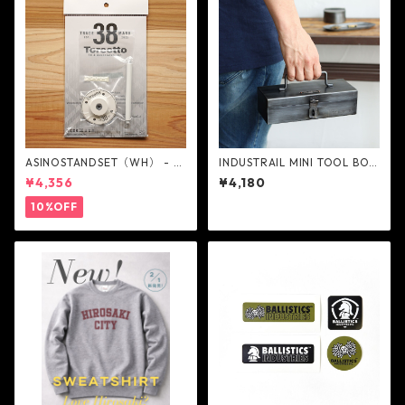
ASINOSTANDSET（WH） - 3
INDUSTRAIL MINI TOOL BOX
8explore
- POST GENERAL
¥4,356
¥4,180
10%OFF