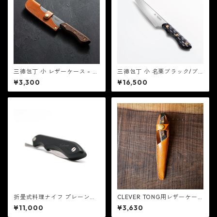
三徳包丁 小 レザーケース - F
三徳包丁 小 名栗ブラック/ブ
EDECA
ラウン - FEDECA
¥3,300
¥16,500
折畳式料理ナイフ プレーンブ
CLEVER TONG用レザーケー
ラック - FEDECA
ス - FEDECA
¥11,000
¥3,630