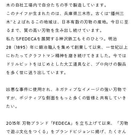
木の自社工場内で自分たちの手で製造しています。
このナイフが生まれたのは、兵庫県三木市。古くは”播州三
木”とよばれるこの地域は、日本有数の刃物の産地。今日に至
るまで、質の高い刃物を生み出し続けています。
私たちFEDECAを展開する神沢鉄工もそのひとつ。明治
28（1895）年に鍛冶職人を集めて創業して以来、一世紀以上
にわたってクラフトマン精神を磨き続けてきました。今では
ドリルビットをはじめとした大工道具など、プロ向けの製品
を多く世に送り出しています。
凶悪な事件に使用され、ネガティブなイメージの強い刃物で
すが、ポジティブな側面をもっと多くの皆様と共有していき
たい。
2015年 刃物ブランド「FEDECA」を立ち上げて以来、「刃物
で遊ぶ文化をつくる」をブランドビジョンに掲げ、たくさん