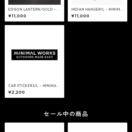
EDISON LANTERN/GOLD - M
INDIAN HANGER/L - MINIMA
INIMAL WORKS
L WORKS
¥11,000
¥11,000
CAR STICKERS/L - MINIMAL
WORKS
¥2,200
セール中の商品