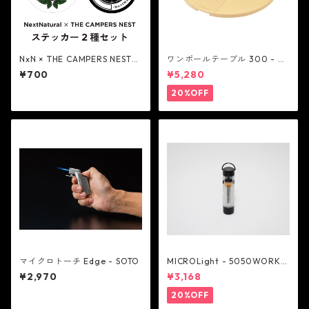
NxN × THE CAMPERS NEST
ワンポールテーブル 300 - be
オリジナルステッカー 2種 - N
lmont
¥700
¥5,280
ext Natural
20%OFF
マイクロトーチ Edge - SOTO
MICROLight - 5050WORKS
HOP
¥2,970
¥3,168
20%OFF