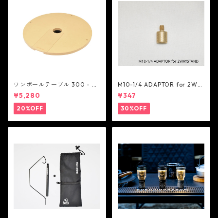
ワンポールテーブル 300 - be
M10-1/4 ADAPTOR for 2WA
lmont
Y STAND - 5050WORKSHOP
¥5,280
¥347
20%OFF
30%OFF