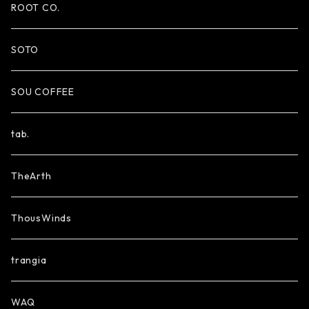
ROOT CO.
SOTO
SOU COFFEE
tab.
TheArth
ThousWinds
trangia
WAQ