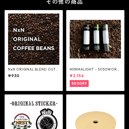
その他の商品
NxN ORIGINAL BLEND OUTD
MINIMALIGHT - 5050WORK
OOR ONLY COFFEE - Next
SHOP
¥930
¥2,156
Natural
30%OFF