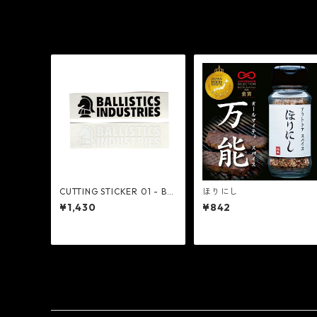
CUTTING STICKER 01 - Bal
ほりにし
listics
¥1,430
¥842