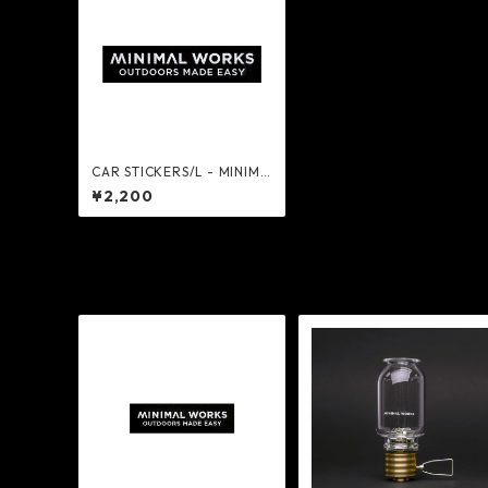
CAR STICKERS/L - MINIMA
L WORKS
¥2,200