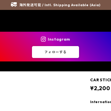
海外発送可能 / Intl. Shipping Available (Asia)
Instagram
フォローする
CAR STIC
¥2,200
Internatio