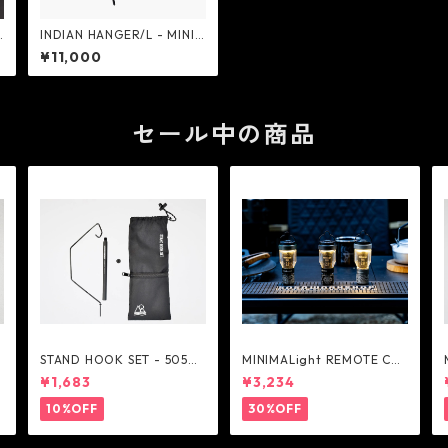
-
INDIAN HANGER/L - MINIM
AL WORKS
¥11,000
セール中の商品
W
STAND HOOK SET - 5050
MINIMALight REMOTE CO
H
WORKSHOP
NTROL 2.0 - 5050WORKS
¥1,683
¥3,234
HOP
10%OFF
30%OFF