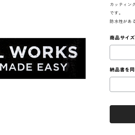
カッティング
です。
防水性があ
商品サイ
納品書を