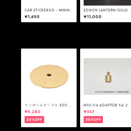
CAR STICKERS/S - MINIMA
EDISON LANTERN/GOLD 
L WORKS
MINIMAL WORKS
¥1,650
¥11,000
ワンポールテーブル 300 -
M10-1/4 ADAPTOR for 2
belmont
AY STAND - 5050WORKS
¥5,280
¥347
OP
20%OFF
30%OFF