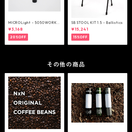
MICROLight - 5050WORKS
SB STOOL KIT 1.5 - Ballistics
HOP
¥3,168
¥15,241
20%OFF
15%OFF
その他の商品