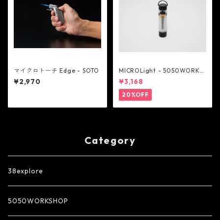
マイクロトーチ Edge - SOTO
MICROLight - 5050WORKS
HOP
¥2,970
¥3,168
20%OFF
Category
38explore
5050WORKSHOP