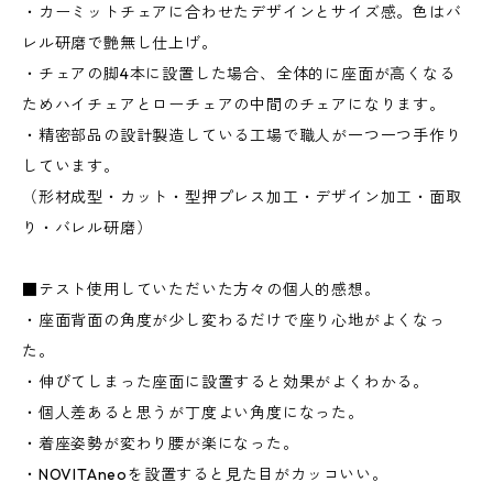
・カーミットチェアに合わせたデザインとサイズ感。色はバ
レル研磨で艶無し仕上げ。
・チェアの脚4本に設置した場合、全体的に座面が高くなる
ためハイチェアとローチェアの中間のチェアになります。
・精密部品の設計製造している工場で職人が一つ一つ手作り
しています。
（形材成型・カット・型押プレス加工・デザイン加工・面取
り・バレル研磨）
■テスト使用していただいた方々の個人的感想。
・座面背面の角度が少し変わるだけで座り心地がよくなっ
た。
・伸びてしまった座面に設置すると効果がよくわかる。
・個人差あると思うが丁度よい角度になった。
・着座姿勢が変わり腰が楽になった。
・NOVITAneoを設置すると見た目がカッコいい。