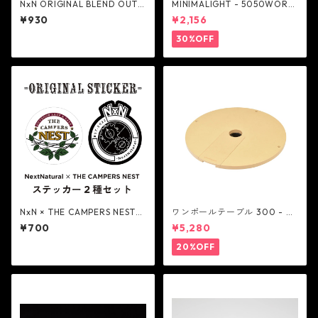
NxN ORIGINAL BLEND OUTD
MINIMALIGHT - 5050WORK
OOR ONLY COFFEE - Next
SHOP
¥930
¥2,156
Natural
30%OFF
NxN × THE CAMPERS NEST
ワンポールテーブル 300 - be
オリジナルステッカー 2種 - N
lmont
¥700
¥5,280
ext Natural
20%OFF