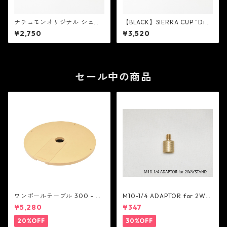
ナチュモンオリジナル シェラ
【BLACK】SIERRA CUP "Dic
カップ "Dice" ダメージシルバ
e"(浅型) - NATURAL MOUNT
¥2,750
¥3,520
ー (浅型) - NATURAL MOUNT
AIN MOKEYS
AIN MOKEYS
セール中の商品
ワンポールテーブル 300 - be
M10-1/4 ADAPTOR for 2WA
lmont
Y STAND - 5050WORKSHOP
¥5,280
¥347
20%OFF
30%OFF