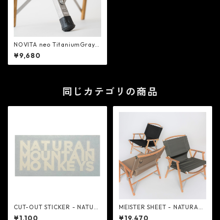
NOVITA neo TitaniumGray -
NATURAL MOUNTAIN MOKE
¥9,680
YS
同じカテゴリの商品
CUT-OUT STICKER - NATUR
MEISTER SHEET - NATURAL
AL MOUNTAIN MOKEYS
MOUNTAIN MOKEYS
¥1,100
¥19,470