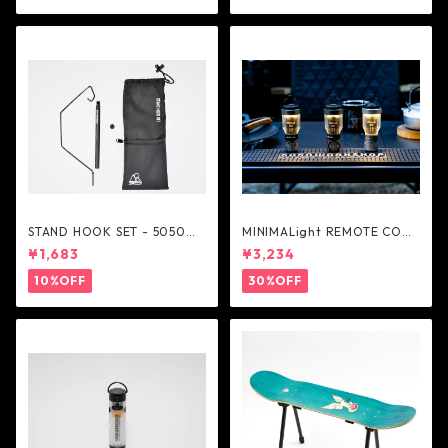
STAND HOOK SET - 5050W
MINIMALight REMOTE CONT
ORKSHOP
ROL 2.0 - 5050WORKSHOP
¥1,683
¥3,234
10%OFF
30%OFF