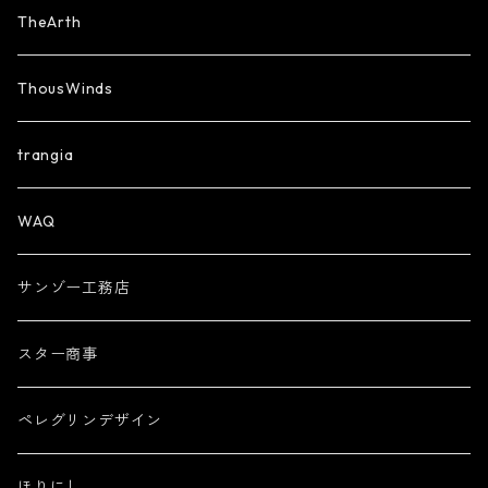
TheArth
ThousWinds
trangia
WAQ
サンゾー工務店
スター商事
ペレグリンデザイン
ほりにし