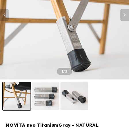
1
/3
NOVITA neo TitaniumGray - NATURAL