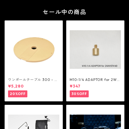
セール中の商品
ワンポールテーブル 300 - be
M10-1/4 ADAPTOR for 2WA
lmont
Y STAND - 5050WORKSHOP
¥5,280
¥347
20%OFF
30%OFF