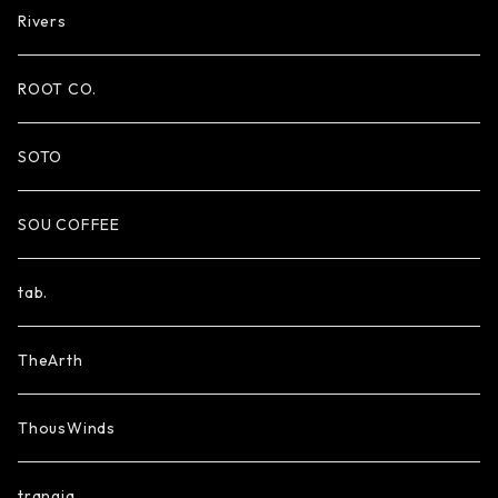
Rivers
ROOT CO.
SOTO
SOU COFFEE
tab.
TheArth
ThousWinds
trangia