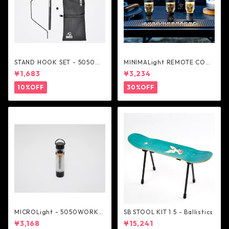
STAND HOOK SET - 5050W
MINIMALight REMOTE CONT
ORKSHOP
ROL 2.0 - 5050WORKSHOP
¥1,683
¥3,234
10%OFF
30%OFF
MICROLight - 5050WORKS
SB STOOL KIT 1.5 - Ballistics
HOP
¥3,168
¥15,241