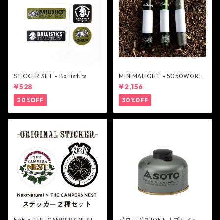
STICKER SET - Ballistics
MINIMALIGHT - 5050WORK
SHOP
¥528
¥2,156
20%OFF
30%OFF
NxN × THE CAMPERS NEST
パワーガス105トリプルミック