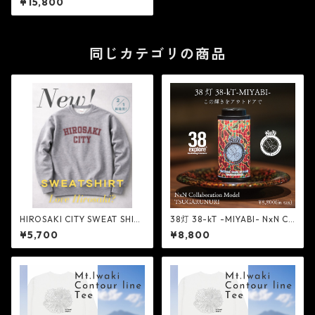
¥15,800
Next Natural
同じカテゴリの商品
HIROSAKI CITY SWEAT SHIRT
38灯 38-kT -MIYABI- NxN Co
- NextNatural
llaboration Model TSUGARU
¥5,700
¥8,800
NURI - NextNatural