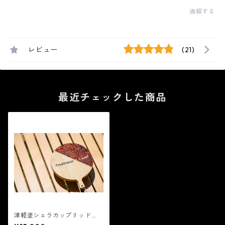
通報する
レビュー
(21)
最近チェックした商品
津軽塗シェラカップリッド
「暁（ＡＫＡＴＳＵＫＩ）」 -