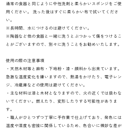
通常の食器と同じように中性洗剤と柔らかいスポンジをご使
用ください。 洗った後はすぐに柔らかい布で拭いてくださ
い。
※長時間、水につけるのは避けてください。
※陶器など他の食器と一緒に洗うとぶつかって傷をつけるこ
とがございますので、別々に洗うことをお勧めいたします。
使用の際の注意事項
・天然木材等と麻布・下地粉・漆・顔料から出来ています。
急激な温度変化を嫌いますので、熱湯をかけたり、電子レン
ジ、冷蔵庫などの使用は避けてください。
・主な材料は漆と木材となりますので、火の近くでは扱わな
いでください。燃えたり、変形したりする可能性がありま
す。
・職人がひとつずつ丁寧に手作業で仕上げており、発色には
温度や湿度も密接に関係しているため、色合いに微妙な差が