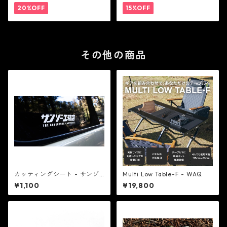
20%OFF
15%OFF
その他の商品
カッティングシート - サンゾ
Multi Low Table-F - WAQ
ー工務店
¥1,100
¥19,800