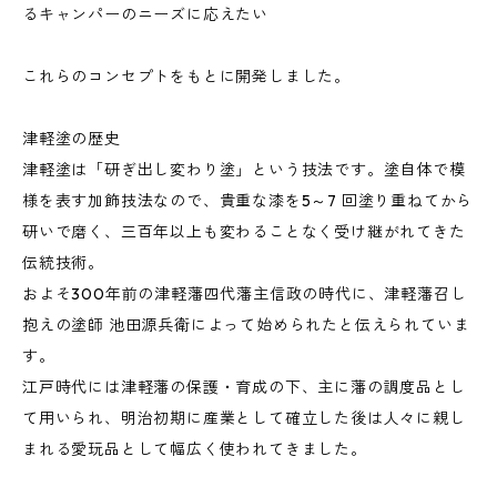
るキャンパーのニーズに応えたい
これらのコンセプトをもとに開発しました。
津軽塗の歴史
津軽塗は「研ぎ出し変わり塗」という技法です。塗自体で模
様を表す加飾技法なので、貴重な漆を5～7 回塗り重ねてから
研いで磨く、三百年以上も変わることなく受け継がれてきた
伝統技術。
およそ300年前の津軽藩四代藩主信政の時代に、津軽藩召し
抱えの塗師 池田源兵衛によって始められたと伝えられていま
す。
江戸時代には津軽藩の保護・育成の下、主に藩の調度品とし
て用いられ、明治初期に産業として確立した後は人々に親し
まれる愛玩品として幅広く使われてきました。