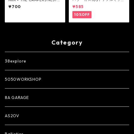
オリジナルステッカー 2種 - N
ス - SOTO
¥700
¥585
ext Natural
10%OFF
Category
38explore
5050WORKSHOP
8A GARAGE
AS2OV