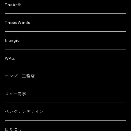
TheArth
ThousWinds
trangia
WAQ
サンゾー工務店
スター商事
ペレグリンデザイン
ほりにし