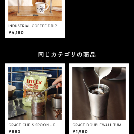
INDUSTRIAL COFFEE DRIPP
ER STAND - POST GENERAL
¥4,180
同じカテゴリの商品
GRACE CLIP & SPOON - POS
GRACE DOUBLEWALL TUMB
T GENERAL
LER 300ml - POST GENERA
¥880
¥1,980
L