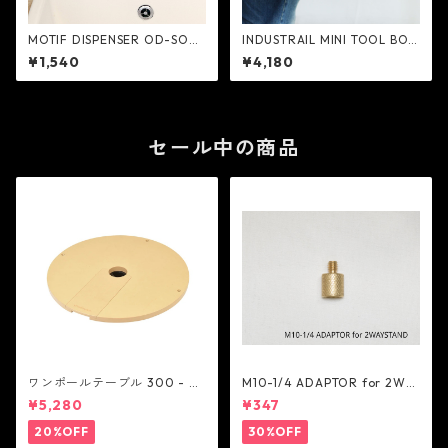
MOTIF DISPENSER OD-SOAP
INDUSTRAIL MINI TOOL BOX
- POST GENERAL
- POST GENERAL
¥1,540
¥4,180
セール中の商品
ワンポールテーブル 300 - be
M10-1/4 ADAPTOR for 2WA
lmont
Y STAND - 5050WORKSHOP
¥5,280
¥347
20%OFF
30%OFF