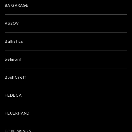
8A GARAGE
AS2OV
Ballistics
belmont
BushCraft
FEDECA
FEUERHAND
FORE WINGS