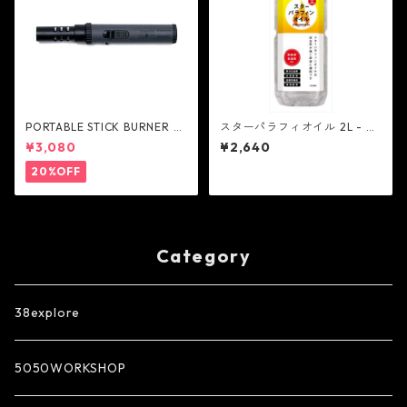
PORTABLE STICK BURNER -
スターパラフィオイル 2L - ス
AS2OV
ター商事
¥3,080
¥2,640
20%OFF
Category
38explore
5050WORKSHOP