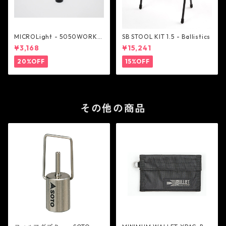
MICROLight - 5050WORKS
SB STOOL KIT 1.5 - Ballistics
HOP
¥3,168
¥15,241
20%OFF
15%OFF
その他の商品