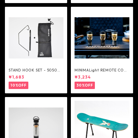
STAND HOOK SET - 5050W
MINIMALight REMOTE CONT
ORKSHOP
ROL 2.0 - 5050WORKSHOP
¥1,683
¥3,234
10%OFF
30%OFF