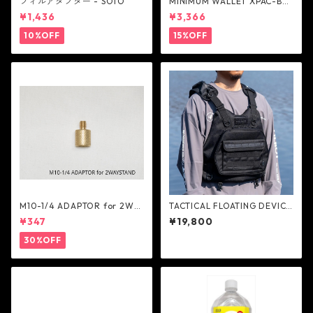
フィルアダプター - SOTO
MINIMUM WALLET XPAC-BK
- Ballistics
¥1,436
¥3,366
10%OFF
15%OFF
M10-1/4 ADAPTOR for 2WA
TACTICAL FLOATING DEVICE
Y STAND - 5050WORKSHOP
- FOLBOT
¥347
¥19,800
30%OFF