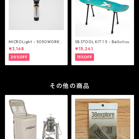
MICROLight - 5050WORKS
SB STOOL KIT 1.5 - Ballistics
HOP
¥3,168
¥15,241
20%OFF
15%OFF
その他の商品