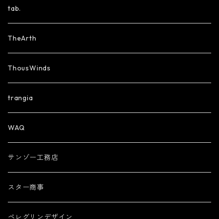
tab.
TheArth
ThousWinds
trangia
WAQ
サンゾー工務店
スター商事
ペレグリンデザイン