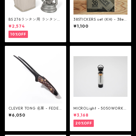
BS 276ランタン用 ランタンケ
38STICKERS set (KH) - 38ex
ース - FEUERHAND
plore
¥2,574
¥1,100
10%OFF
CLEVER TONG 名栗 - FEDEC
MICROLight - 5050WORKS
A
HOP
¥6,050
¥3,168
20%OFF