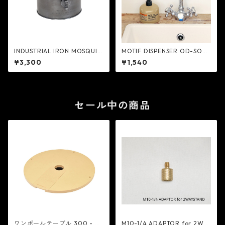
INDUSTRIAL IRON MOSQUIT
MOTIF DISPENSER OD-SOAP
O COIL BOX - POST GENER
- POST GENERAL
¥3,300
¥1,540
AL
セール中の商品
ワンポールテーブル 300 - be
M10-1/4 ADAPTOR for 2WA