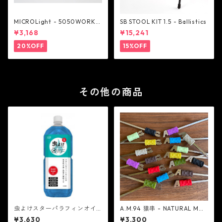
MICROLight - 5050WORKS
SB STOOL KIT 1.5 - Ballistics
HOP
¥3,168
¥15,241
20%OFF
15%OFF
その他の商品
虫よけスターパラフィンオイ
A.M.94 猿串 - NATURAL MO
ル 2L - スター商事
UNTAIN MOKEYS
¥3,630
¥3,300