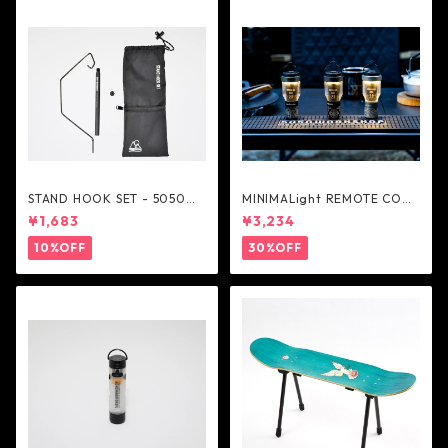
STAND HOOK SET - 5050W
MINIMALight REMOTE CONT
ORKSHOP
ROL 2.0 - 5050WORKSHOP
¥1,683
¥3,234
10%OFF
30%OFF