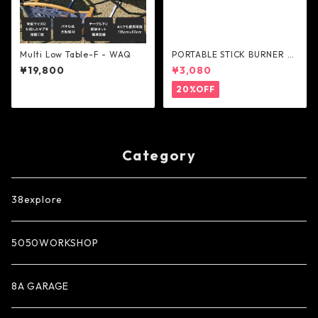
Multi Low Table-F - WAQ
PORTABLE STICK BURNER -
AS2OV
¥19,800
¥3,080
20%OFF
Category
38explore
5050WORKSHOP
8A GARAGE