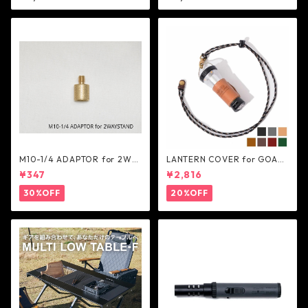
M10-1/4 ADAPTOR for 2WA
LANTERN COVER for GOALZ
Y STAND - 5050WORKSHOP
ERO BLACK - AS2OV
¥347
¥2,816
30%OFF
20%OFF