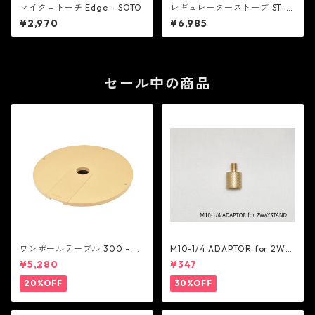
マイクロトーチ Edge - SOTO
レギュレーターストーブ ST-31
0 - SOTO
¥2,970
¥6,985
セール中の商品
ワンポールテーブル 300 - be
M10-1/4 ADAPTOR for 2WA
lmont
Y STAND - 5050WORKSHOP
¥5,280
¥347
20%OFF
30%OFF