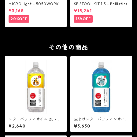
MICROLight - 5050WORKS
SB STOOL KIT 1.5 - Ballistics
HOP
¥3,168
¥15,241
20%OFF
15%OFF
その他の商品
スターパラフィオイル 2L - ス
虫よけスターパラフィンオイ
ター商事
ル 2L - スター商事
¥2,640
¥3,630