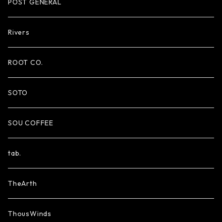
POST GENERAL
Rivers
ROOT CO.
SOTO
SOU COFFEE
tab.
TheArth
ThousWinds