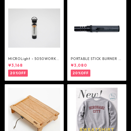
MICROLight - 5050WORKS
PORTABLE STICK BURNER -
HOP
AS2OV
¥3,168
¥3,080
20%OFF
20%OFF