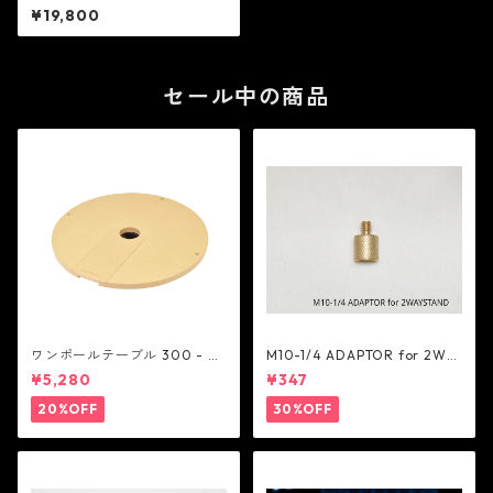
¥19,800
セール中の商品
ワンポールテーブル 300 - be
M10-1/4 ADAPTOR for 2WA
lmont
Y STAND - 5050WORKSHOP
¥5,280
¥347
20%OFF
30%OFF