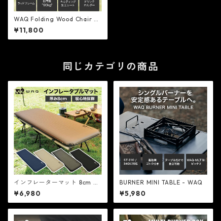
WAQ Folding Wood Chair -
WAQ
¥11,800
同じカテゴリの商品
インフレーターマット 8cm ブ
BURNER MINI TABLE - WAQ
ラック 自動膨張 - WAQ
¥6,980
¥5,980