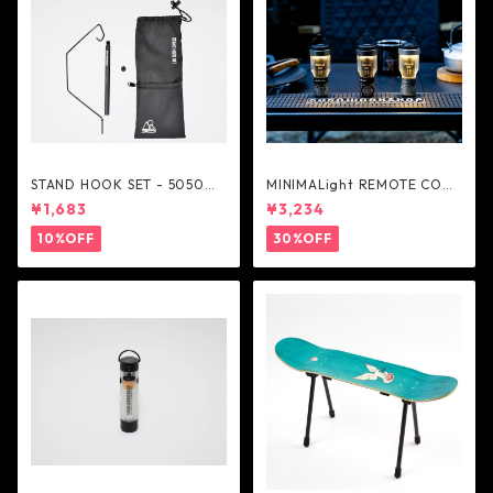
STAND HOOK SET - 5050W
MINIMALight REMOTE CONT
ORKSHOP
ROL 2.0 - 5050WORKSHOP
¥1,683
¥3,234
10%OFF
30%OFF