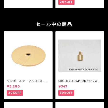
20%OFF
セール中の商品
ワンポールテーブル 300 - be
M10-1/4 ADAPTOR for 2WA
lmont
Y STAND - 5050WORKSHOP
¥5,280
¥347
20%OFF
30%OFF