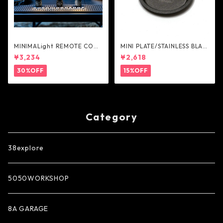
MINIMALight REMOTE CONT
MINI PLATE/STAINLESS BLAC
ROL 2.0 - 5050WORKSHOP
K - AS2OV
¥3,234
¥2,618
30%OFF
15%OFF
Category
38explore
5050WORKSHOP
8A GARAGE