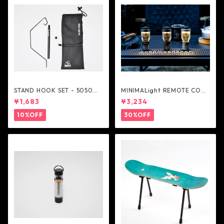
STAND HOOK SET - 5050W
MINIMALight REMOTE CONT
ORKSHOP
ROL 2.0 - 5050WORKSHOP
¥1,683
¥3,234
10%OFF
30%OFF