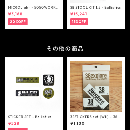
MICROLight - 5050WORKS
SB STOOL KIT 1.5 - Ballistics
HOP
¥3,168
¥15,241
20%OFF
15%OFF
その他の商品
STICKER SET - Ballistics
38STICKERS set (WH) - 38ex
plore
¥528
¥1,100