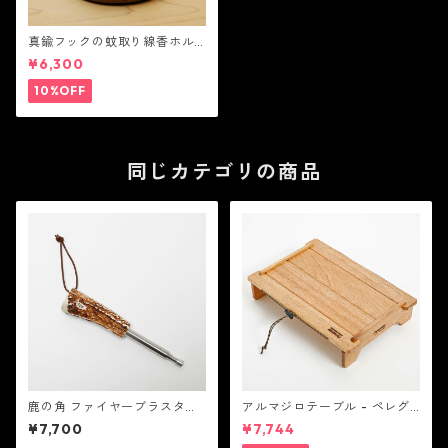
真鍮フックの蚊取り線香ホル
ダー - ペレグリンデザイン
¥6,300
10%OFF
同じカテゴリの商品
鹿の角 ファイヤーブラスター
アルマジロテーブル - ペレグ
- ペレグリンデザイン
リンデザイン
¥7,700
¥7,744