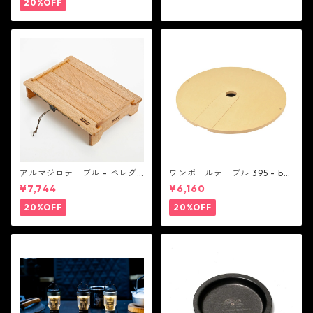
20%OFF
アルマジロテーブル - ペレグ
ワンポールテーブル 395 - bel
リンデザイン
mont
¥7,744
¥6,160
20%OFF
20%OFF