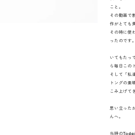
こと。
その動画で
作がとても
その時に使わ
ったのです
いてもたっ
ら毎日この
そして「私
トングの素
こみ上げて
思い立ったが
んへ。
当時のTod