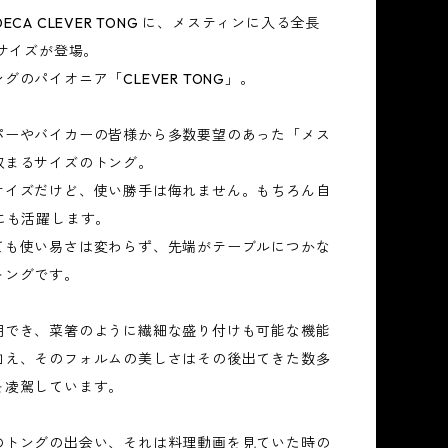
ECA CLEVER TONG に、メスティンに入る全長
ニサイズが登場。
グのパイオニア「CLEVER TONG」。
パーやバイカーの皆様から多数要望のあった「メス
収まるサイズのトング。
サイズだけど、使い勝手は侮れません。もちろん自
にも活躍します。
ても使い易さは変わらず、先端がテーブルにつかな
トングです。
用でき、菜箸のように繊細な盛り付けも可能な機能
加え、そのフォルムの美しさはその後出てきた数多
を凌駕しています。
のトングの出会い、それは料理動画を見ていた時の