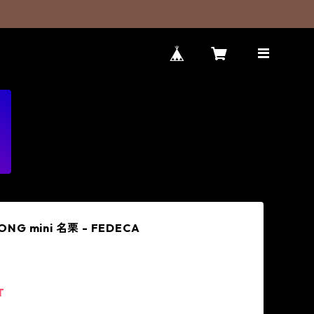
ONG mini 名栗 - FEDECA
T