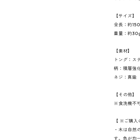
【サイズ】
全長：約15
重量：約30
【素材】
トング：ステ
柄：積層強
ネジ：真鍮
【その他】
※食洗機不
【 ※ご購
・木は自然
す。色が均