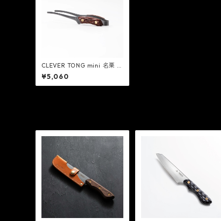
CLEVER TONG mini 名栗 -
FEDECA
¥5,060