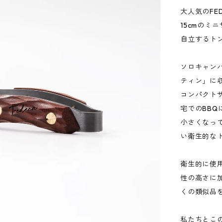
大人気のFED
15cmのミ
自立するトン
ソロキャン
ティン」に
コンパクト
宅でのBBQ
小さくなっ
い衛生的な
衛生的に使
性の高さに
くの類似品
私たちとこ