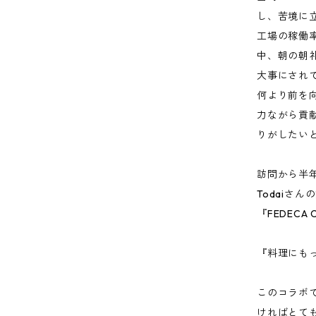
し、苦境に
工場の稼働
中、朝の朝
大事にされ
何より前を
力ながら貢献
りがしたい
訪問から半
Todaiさ
『FEDECA
『料理にも
このコラボ
ければとて