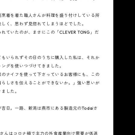
割烹着を着た職人さんが料理を盛り付けしている所
美しく、思わず見惚れてしまうほどでした。
れていたのが、まさにこの「CLEVER TONG」だ
。
てもいられずその日のうちに購入した私は、それか
トングを使いつづけてきました。
達のナイフを使って下さっているお客様にも、この
晴らしさを伝えることができないか。」強い思いが
きました。
吉日。一路、新潟は燕市にある製造元のTodaiさ
aiさんはコロナ禍で主力の外食産業向け需要が低迷