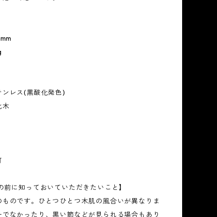
0mm
g
ンレス(黒酸化発色)
化木
可
入の前に知っておいていただきたいこと】
のものです。ひとつひとつ木肌の風合いが異なりま
一でなかったり、黒い節などが見られる場合もあり