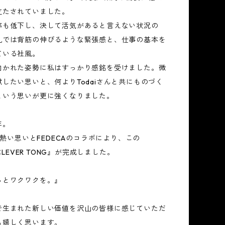
立たされていました。
率も低下し、決して活気があると言えない状況の
礼では背筋の伸びるような緊張感と、仕事の基本を
ている社風。
向かれた姿勢に私はすっかり感銘を受けました。微
したい思いと、何よりTodaiさんと共にものづく
という思いが更に強くなりました。
年。
んの熱い思いとFEDECAのコラボにより、この
 CLEVER TONG』が完成しました。
っとワクワクを。』
で生まれた新しい価値を沢山の皆様に感じていただ
も嬉しく思います。