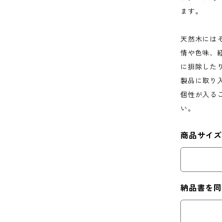
ます。
天然木には
情や色味、
に排除した
製品に取り
個性が入る
い。
商品サイ
納品書を