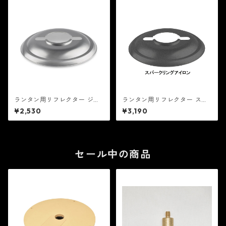
ランタン用リフレクター ジン
ランタン用リフレクター スパ
ク - FEUERHAND
ークリングアイロン - FEUER
¥2,530
¥3,190
HAND
セール中の商品