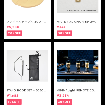
ワンポールテーブル 300 - be
M10-1/4 ADAPTOR for 2WA
lmont
Y STAND - 5050WORKSHOP
¥5,280
¥347
20%OFF
30%OFF
STAND HOOK SET - 5050W
MINIMALight REMOTE CONT
ORKSHOP
ROL 2.0 - 5050WORKSHOP
¥1,683
¥3,234
10%OFF
30%OFF