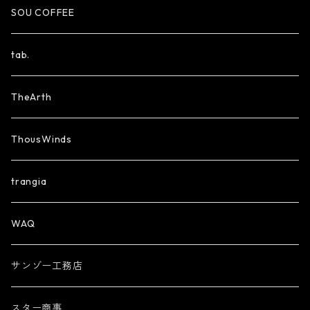
SOU COFFEE
tab.
TheArth
ThousWinds
trangia
WAQ
サンゾー工務店
スター商事