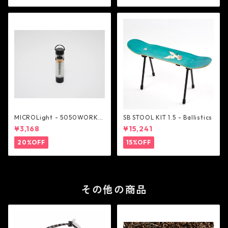
MICROLight - 5050WORKS
SB STOOL KIT 1.5 - Ballistics
HOP
¥3,168
¥15,241
20%OFF
15%OFF
その他の商品