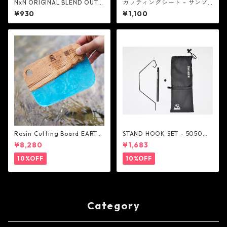
NxN ORIGINAL BLEND OUTD
カッティングシート - サンゾ
OOR ONLY COFFEE - Next
ー工務店
¥930
¥1,100
Natural
Resin Cutting Board EARTH
STAND HOOK SET - 5050W
BORAD BLUE-OCEAN - 8A G
ORKSHOP
¥8,280
¥1,683
ARAGE
10%OFF
10%OFF
Category