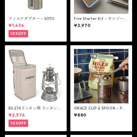
フィルアダプター - SOTO
Fire Starter Kit - サンゾー工
務店
¥1,436
¥2,970
10%OFF
BS 276ランタン用 ランタンケ
GRACE CLIP & SPOON - POS
ース - FEUERHAND
T GENERAL
¥2,574
¥880
10%OFF