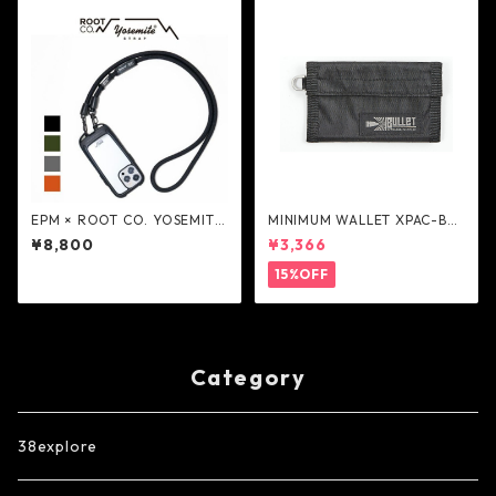
EPM × ROOT CO. YOSEMITE
MINIMUM WALLET XPAC-BK
MOBILE STRAP - ROOT CO.
- Ballistics
¥8,800
¥3,366
15%OFF
Category
38explore