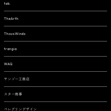
tab.
TheArth
ThousWinds
trangia
WAQ
サンゾー工務店
スター商事
ペレグリンデザイン