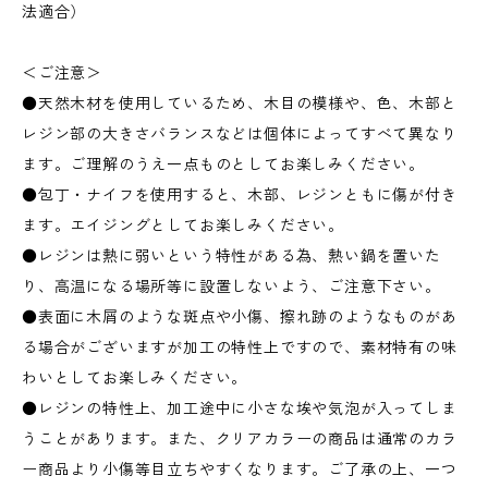
法適合）
＜ご注意＞
●天然木材を使用しているため、木目の模様や、色、木部と
レジン部の大きさバランスなどは個体によってすべて異なり
ます。ご理解のうえ一点ものとしてお楽しみください。
●包丁・ナイフを使用すると、木部、レジンともに傷が付き
ます。エイジングとしてお楽しみください。
●レジンは熱に弱いという特性がある為、熱い鍋を置いた
り、高温になる場所等に設置しないよう、ご注意下さい。
●表面に木屑のような斑点や小傷、擦れ跡のようなものがあ
る場合がございますが加工の特性上ですので、素材特有の味
わいとしてお楽しみください。
●レジンの特性上、加工途中に小さな埃や気泡が入ってしま
うことがあります。また、クリアカラーの商品は通常のカラ
ー商品より小傷等目立ちやすくなります。ご了承の上、一つ