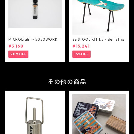
MICROLight - 5050WORKS
SB STOOL KIT 1.5 - Ballistics
HOP
¥3,168
¥15,241
20%OFF
15%OFF
その他の商品