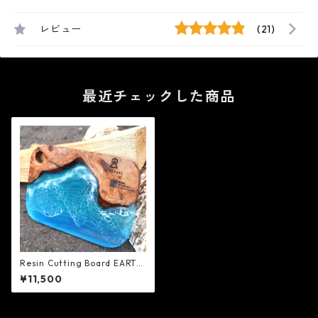
レビュー
(21)
最近チェックした商品
Resin Cutting Board EARTH
BORAD Ver ZENIBAKO - 8A
¥11,500
GARAGE