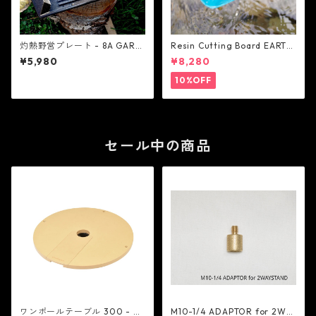
灼熱野営プレート - 8A GARA
Resin Cutting Board EARTH
GE
BORAD BLUE-OCEAN - 8A G
¥5,980
¥8,280
ARAGE
10%OFF
セール中の商品
ワンポールテーブル 300 - be
M10-1/4 ADAPTOR for 2WA